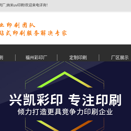
刷厂,纳米uv印刷!欢迎来电详询！
刷
福州彩印厂
定制印刷
厂区展示