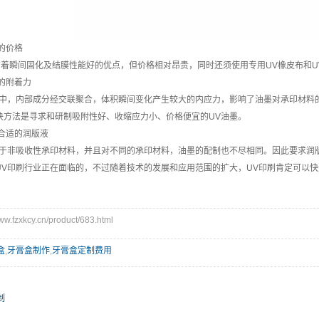
的价格
着瞬间固化及结膜性能好的优点，但价格相对昂贵，同时还须使用专用UV橡皮布和U
的附着力
中，内部成分经交联聚合，体积瞬间变化产生较大的内应力，影响了油墨对承印材料
决方法是寻求和研制吸附性好、收缩应力小、价格便宜的UV油墨。
合适的润版液
于非吸收性承印材料，并且对不同的承印材料，油墨的配制也不尽相同。因此要求润
V印刷行业正在面临的，不过随着技术的发展和应用范围的扩大，UV印刷肯定可以快
fzxkcy.cn/product/683.html
盒
,
牙膏盒制作
,
牙膏盒定制费用
制