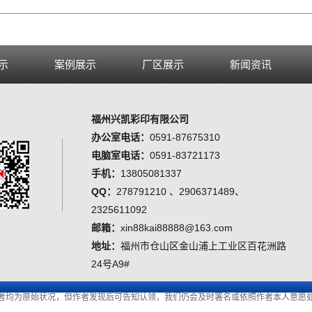
示
案例展示
厂区展示
新闻资讯
福州兴凯彩印有限公司
办公室电话：
0591-87675310
电脑室电话：
0591-83721173
手机：
13805081337
QQ：
278791210 、2906371489、
2325611092
邮箱：
xin88kai88888@163.com
地址：
福州市仓山区金山浦上工业区百花洲路
24号A9#
者均为原始状况，但作者发现后可告知认领，我们仍会及时署名或依照作者本人意愿