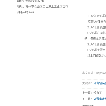
网址：www.fzxkcy.cn
地址：福州市仓山区金山浦上工业区百花
洲路24号A9#
1.UV印刷油墨
尽管UV油墨有
2.UV印刷油墨
UV油墨在固化
题，但根本的解
3.UV印刷油墨
UV油墨主要用
以上问题就是U
本文网址：http://www.
关键词：
牙膏包装
上一篇：没有了
下一篇：
牙膏盒定