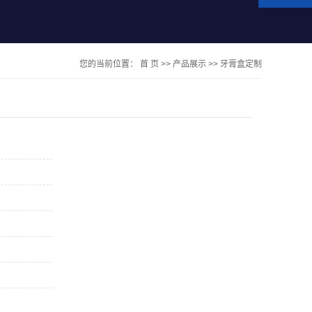
您的当前位置：
首 页
>>
产品展示
>>
牙膏盒定制