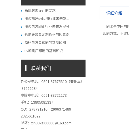
画册封面设计的要求
详细介绍
浅谈福建uv印刷行业未来发...
浅谈包装印刷行业未来发展分...
刷术是中国的四
印刷方式，不过
影响牙膏盒定制价格的因素都...
简述包装盒印刷的常见印刷
uv印刷厂印刷的基础知识
联系我们
办公室电话：0591-87675310（兼传真）
87566284
电脑室电话：0591-83721173
手机：13805081337
QQ：278791210 2906371489
2325611092
邮箱：xin88kai88888@163.com